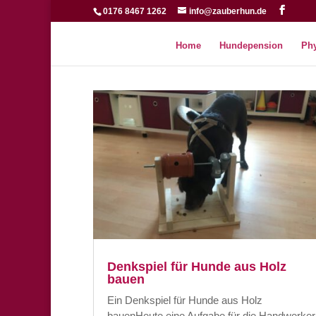
0176 8467 1262
info@zauberhun.de
Home
Hundepension
Phy
Denkspiel für Hunde aus Holz
bauen
Ein Denkspiel für Hunde aus Holz
bauenHeute eine Aufgabe für die Handwerker