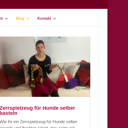
ch
Blog
Kontakt
Zerrspielzeug für Hunde selber
basteln
Wie ihr ein Zerrspielzeug für Hunde selber
basteln und flechten könnt, das zeige ich