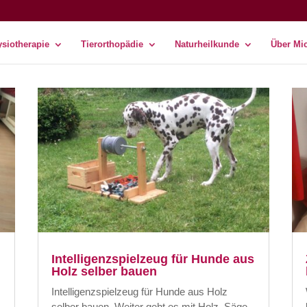
siotherapie
Tierorthopädie
Naturheilkunde
Über Mi
Intelligenzspielzeug für Hunde aus
Holz selber bauen
Intelligenzspielzeug für Hunde aus Holz
selber bauen. Weiter geht es mit Holz, Säge