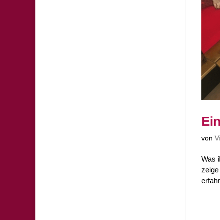
Ei
von
V
Was i
zeige
erfah