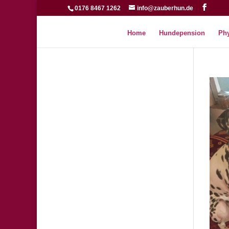
0176 8467 1262
info@zauberhun.de
Home
Hundepension
Phy