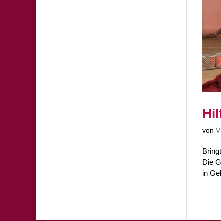
Hi
von
V
Bring
Die G
in Gel