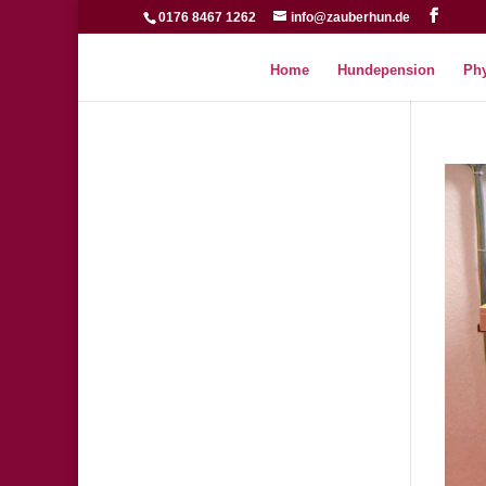
0176 8467 1262
info@zauberhun.de
Home
Hundepension
Phy