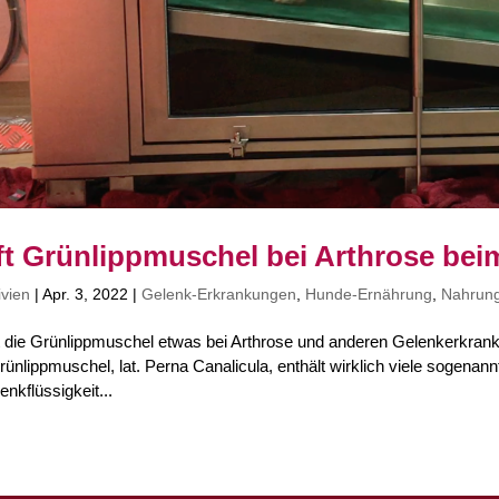
lft Grünlippmuschel bei Arthrose be
ivien
|
Apr. 3, 2022
|
Gelenk-Erkrankungen
,
Hunde-Ernährung
,
Nahrun
t die Grünlippmuschel etwas bei Arthrose und anderen Gelenkerkrank
rünlippmuschel, lat. Perna Canalicula, enthält wirklich viele soge
enkflüssigkeit...